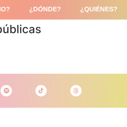
MO?
¿DÓNDE?
¿QUIÉNES?
públicas